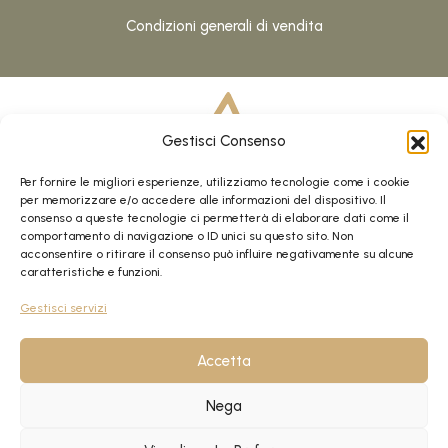
Condizioni generali di vendita
Gestisci Consenso
Per fornire le migliori esperienze, utilizziamo tecnologie come i cookie
per memorizzare e/o accedere alle informazioni del dispositivo. Il
consenso a queste tecnologie ci permetterà di elaborare dati come il
comportamento di navigazione o ID unici su questo sito. Non
MRC S.r.l.
acconsentire o ritirare il consenso può influire negativamente su alcune
Strada 6 Palazzo A – Milanofiori
caratteristiche e funzioni.
35031 ASSAGO (MI)
Gestisci servizi
P. Iva 02865910596
Accetta
FaceBook
Instagram
Nega