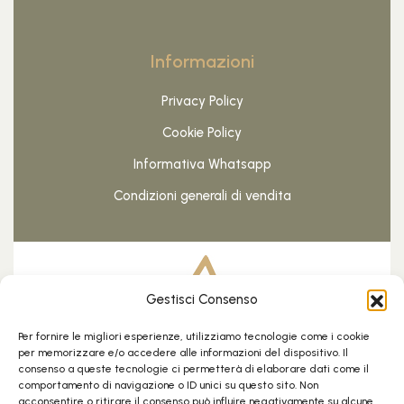
Informazioni
Privacy Policy
Cookie Policy
Informativa Whatsapp
Condizioni generali di vendita
Gestisci Consenso
Per fornire le migliori esperienze, utilizziamo tecnologie come i cookie
per memorizzare e/o accedere alle informazioni del dispositivo. Il
consenso a queste tecnologie ci permetterà di elaborare dati come il
comportamento di navigazione o ID unici su questo sito. Non
MRC S.r.l.
acconsentire o ritirare il consenso può influire negativamente su alcune